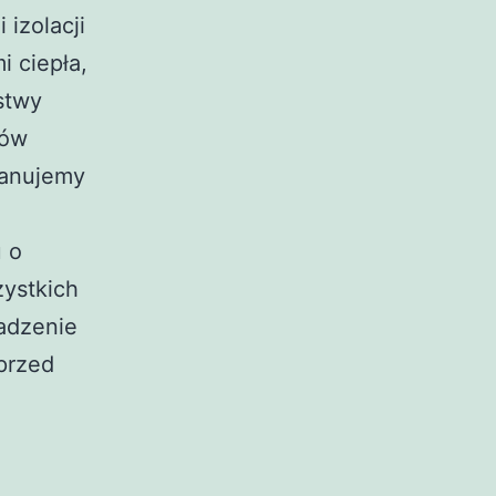
 izolacji
i ciepła,
stwy
dów
lanujemy
u o
zystkich
madzenie
przed