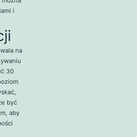
ni można
ami i
ji
zwala na
nywaniu
ić 30
poziom
yskać,
że być
em, aby
bości