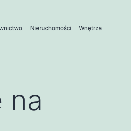
wnictwo
Nieruchomości
Wnętrza
e na