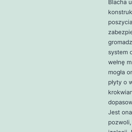
Blacha u
konstru
poszycia
zabezpie
gromadze
system 
wełnę mi
mogła on
płyty o 
krokwiam
dopasow
Jest ona
pozwoli,