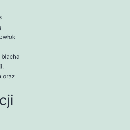
s
ą
powłok
 blacha
i.
a oraz
ji