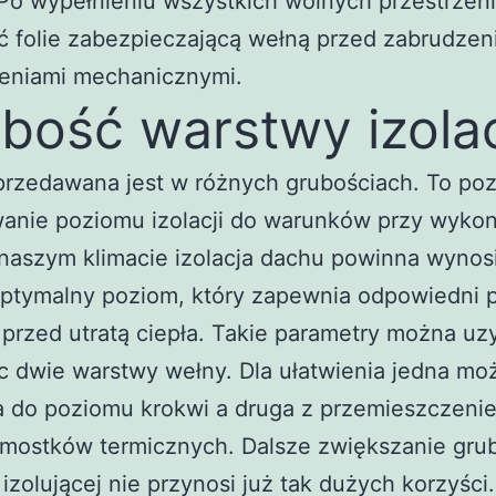
. Po wypełnieniu wszystkich wolnych przestrze
ć folie zabezpieczającą wełną przed zabrudzeni
eniami mechanicznymi.
bość warstwy izolac
przedawana jest w różnych grubościach. To po
anie poziomu izolacji do warunków przy wyko
naszym klimacie izolacja dachu powinna wynos
optymalny poziom, który zapewnia odpowiedni 
przed utratą ciepła. Takie parametry można uz
c dwie warstwy wełny. Dla ułatwienia jedna mo
a do poziomu krokwi a druga z przemieszczeni
 mostków termicznych. Dalsze zwiększanie gru
izolującej nie przynosi już tak dużych korzyści.