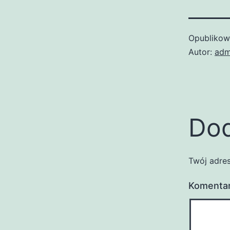
Opubliko
Autor:
adm
Dod
Twój adres
Komenta