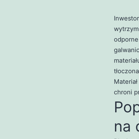
Inwestor
wytrzym
odporne
galwanic
materiał
tłoczona
Materiał
chroni p
Pop
na 