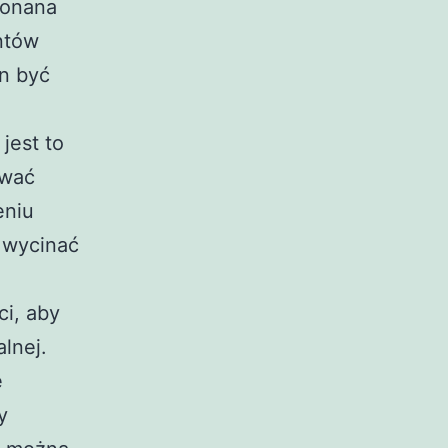
konana
ntów
en być
jest to
ować
eniu
 wycinać
ci, aby
lnej.
e
y