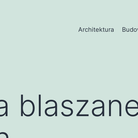
Architektura
Budo
a blaszan
h