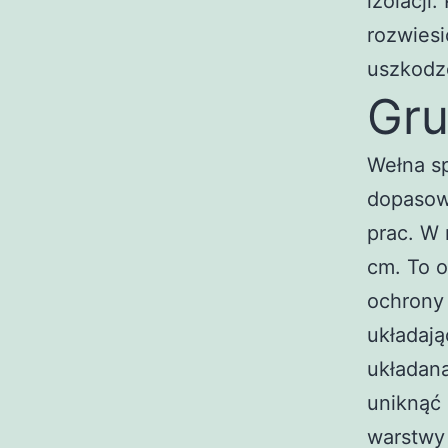
izolacji
rozwiesi
uszkodz
Gru
Wełna s
dopasow
prac. W 
cm. To 
ochrony 
układają
układan
uniknąć
warstwy 