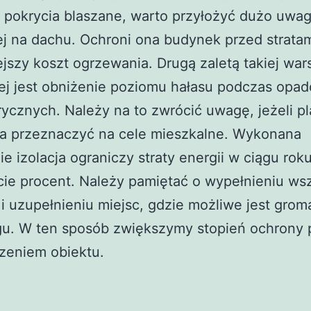
 pokrycia blaszane, warto przyłożyć dużo uwagi
j na dachu. Ochroni ona budynek przed stratam
jszy koszt ogrzewania. Drugą zaletą takiej war
ej jest obniżenie poziomu hałasu podczas opa
ycznych. Należy na to zwrócić uwagę, jeżeli p
a przeznaczyć na cele mieszkalne. Wykonana
e izolacja ograniczy straty energii w ciągu rok
cie procent. Należy pamiętać o wypełnieniu ws
 i uzupełnieniu miejsc, gdzie możliwe jest gro
egu. W ten sposób zwiększymy stopień ochrony 
zeniem obiektu.