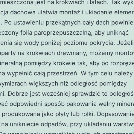
mieszczona jest na krokwiach i łatach. Tak wy
kcja dachowa ułatwia montaż i układanie eleme
. Po ustawieniu przekątnych cały dach powini
czony folia paroprzepuszczalną, aby uniknąć
nia się wody poniżej poziomu pokrycia. Jeżeli 
oparty na krokwiach drewniany, możemy mont
neralną pomiędzy krokwie tak, aby po rozpręż
a wypełnić całą przestrzeń. W tym celu należy
wymiarach większych niż odległość pomiędzy
i. Dobrze jest wcześniej sprawdzić te odległoś
ać odpowiedni sposób pakowania wełny minera
 produkowana jako płyty lub rolki. Dopasowani
 na unikniecie odpadów, przy układaniu warstw