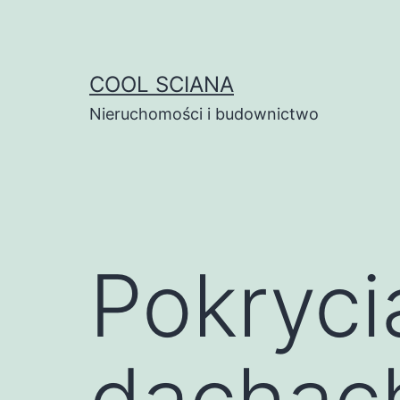
Przejdź
do
treści
COOL SCIANA
Nieruchomości i budownictwo
Pokryci
dachac