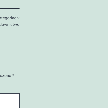
tegoriach:
downictwo
aczone
*