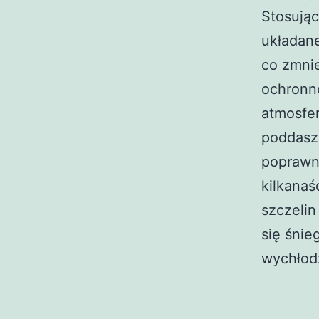
Stosując
układane
co zmnie
ochronn
atmosfer
poddasz
poprawni
kilkanaś
szczelin
się śni
wychłod