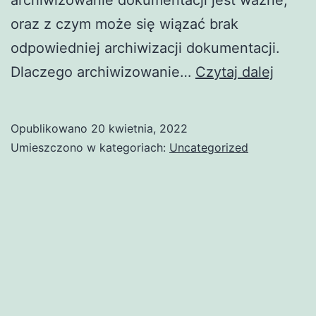
archiwizowanie dokumentacji jest ważne,
oraz z czym może się wiązać brak
odpowiedniej archiwizacji dokumentacji.
Dlacz
Dlaczego archiwizowanie…
Czytaj dalej
archi
doku
Opublikowano
20 kwietnia, 2022
jest
Umieszczono w kategoriach:
Uncategorized
ważne