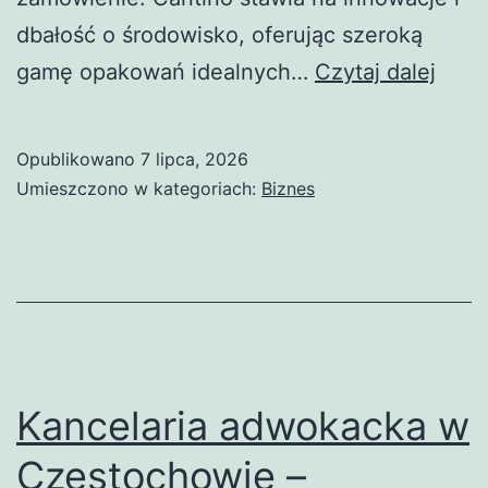
dbałość o środowisko, oferując szeroką
Opak
gamę opakowań idealnych…
Czytaj dalej
jedn
od
Opublikowano
7 lipca, 2026
Cant
Umieszczono w kategoriach:
Biznes
–
opty
rozw
dla
Twoj
bizn
Kancelaria adwokacka w
Częstochowie –