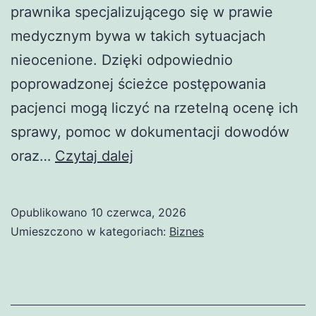
prawnika specjalizującego się w prawie
medycznym bywa w takich sytuacjach
nieocenione. Dzięki odpowiednio
poprowadzonej ścieżce postępowania
pacjenci mogą liczyć na rzetelną ocenę ich
sprawy, pomoc w dokumentacji dowodów
Kancelaria
oraz…
Czytaj dalej
adwokacka
w
Opublikowano
10 czerwca, 2026
sprawach
Umieszczono w kategoriach:
Biznes
medycznych
–
skuteczna