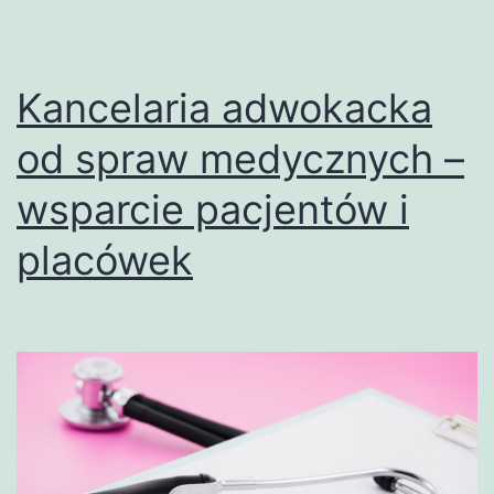
pomoc
dla
pacjentów
Kancelaria adwokacka
i
od spraw medycznych –
placówek
wsparcie pacjentów i
placówek