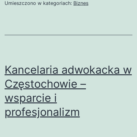
–
Umieszczono w kategoriach:
Biznes
wsparcie
prawne
na
najwyższy
poziomie
Kancelaria adwokacka w
Częstochowie –
wsparcie i
profesjonalizm