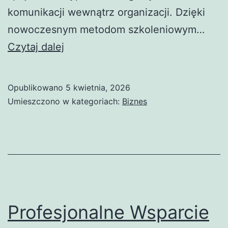
komunikacji wewnątrz organizacji. Dzięki
nowoczesnym metodom szkoleniowym…
Rozwijanie
Czytaj dalej
kompetencji
zespołu:
Opublikowano
5 kwietnia, 2026
skuteczna
Umieszczono w kategoriach:
Biznes
praca
z
klientem
i
efektywna
współpraca
Profesjonalne Wsparcie