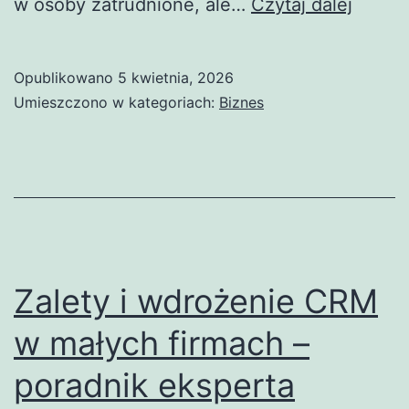
Profes
w osoby zatrudnione, ale…
Czytaj dalej
Wspar
Twojej
Opublikowano
5 kwietnia, 2026
Firmy:
Umieszczono w kategoriach:
Biznes
Jak
Szkole
i
Warszt
Zwięks
Efekt
Zalety i wdrożenie CRM
Zespo
w małych firmach –
poradnik eksperta