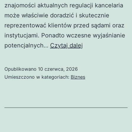
znajomości aktualnych regulacji kancelaria
może właściwie doradzić i skutecznie
reprezentować klientów przed sądami oraz
instytucjami. Ponadto wczesne wyjaśnianie
Kancelaria
potencjalnych…
Czytaj dalej
adwokacka
od
Opublikowano
10 czerwca, 2026
spraw
Umieszczono w kategoriach:
Biznes
medycznych
–
wsparcie
pacjentów
i