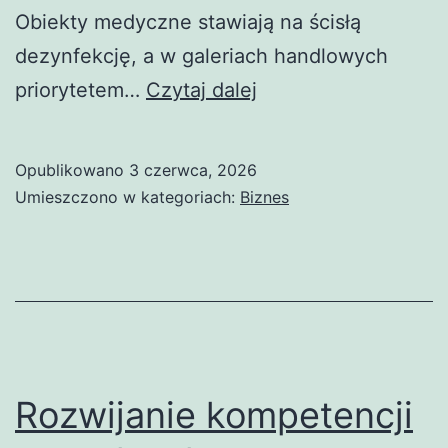
Obiekty medyczne stawiają na ścisłą
dezynfekcję, a w galeriach handlowych
Kompleksowe
priorytetem…
Czytaj dalej
Usługi
Sprzątania
Opublikowano
3 czerwca, 2026
–
Umieszczono w kategoriach:
Biznes
Twoja
Droga
do
Nowoczesnej
Higieny
Rozwijanie kompetencji