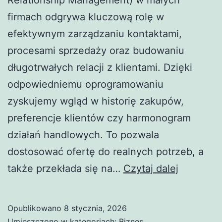
Relationship Management) w małych
firmach odgrywa kluczową rolę w
efektywnym zarządzaniu kontaktami,
procesami sprzedaży oraz budowaniu
długotrwałych relacji z klientami. Dzięki
odpowiedniemu oprogramowaniu
zyskujemy wgląd w historię zakupów,
preferencje klientów czy harmonogram
działań handlowych. To pozwala
dostosować ofertę do realnych potrzeb, a
Zalety
także przekłada się na…
Czytaj dalej
i
wdrożeni
Opublikowano
8 stycznia, 2026
CRM
Umieszczono w kategoriach:
Biznes