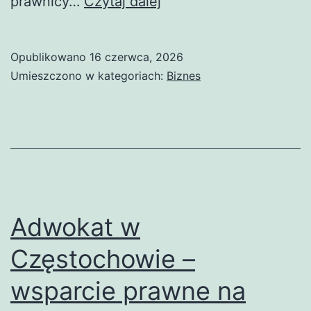
Kancelaria
prawnicy…
Czytaj dalej
adwokacka
w
Opublikowano
16 czerwca, 2026
Częstochowie
Umieszczono w kategoriach:
Biznes
–
profesjonalne
wsparcie
prawne
Adwokat w
Częstochowie –
wsparcie prawne na