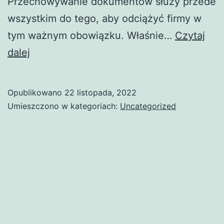
Przechowywanie dokumentów służy przede
wszystkim do tego, aby odciążyć firmy w
tym ważnym obowiązku. Właśnie…
Czytaj
Przechowywanie
dalej
dokumentów
–
Opublikowano
22 listopada, 2022
jak
Umieszczono w kategoriach:
Uncategorized
wybrać
odpowiednią
usługę?