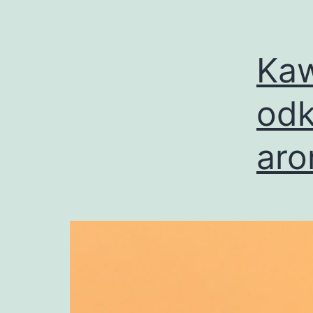
Kaw
odk
aro