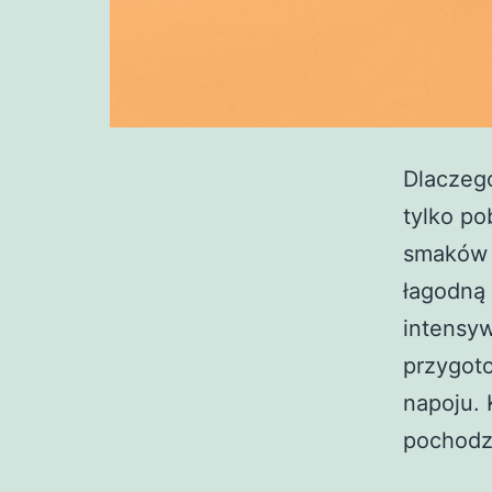
Dlaczego
tylko po
smaków i
łagodną 
intensyw
przygot
napoju. 
pochod