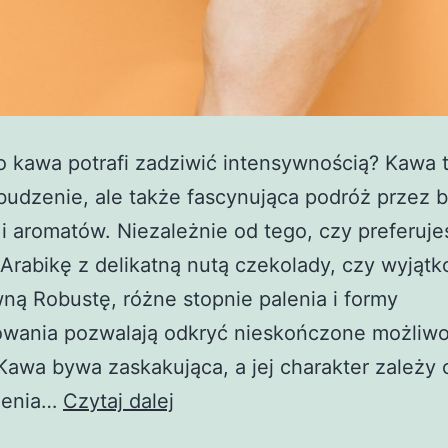
 kawa potrafi zadziwić intensywnością? Kawa t
budzenie, ale także fascynująca podróż przez
 aromatów. Niezależnie od tego, czy preferuje
Arabikę z delikatną nutą czekolady, czy wyjąt
ną Robustę, różne stopnie palenia i formy
owania pozwalają odkryć nieskończone możliwo
Kawa bywa zaskakująca, a jej charakter zależy 
Kawa
zenia…
Czytaj dalej
jako