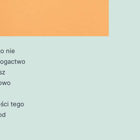
o nie
 bogactwo
sz
kowo
ści tego
od