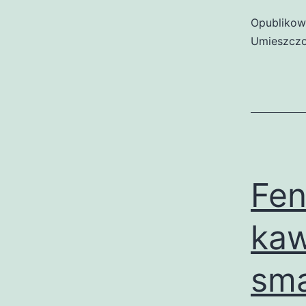
Opubliko
Umieszczo
Fen
kaw
sma