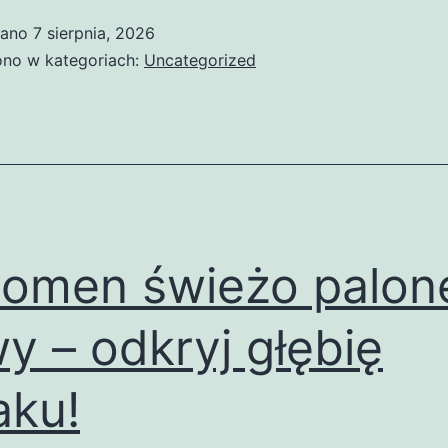
pasja:
wano
7 sierpnia, 2026
jak
no w kategoriach:
Uncategorized
odkryć
idealny
smak
i
aromat
omen świeżo palon
y – odkryj głębię
ku!