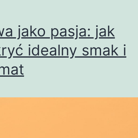
a jako pasja: jak
ryć idealny smak i
mat