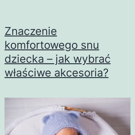
i
akcesoria
Znaczenie
komfortowego snu
dziecka – jak wybrać
właściwe akcesoria?