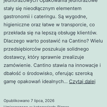
jednorazowych Opakowania jednorazowe
stały się nieodłącznym elementem
gastronomii i cateringu. Są wygodne,
higieniczne oraz łatwe w transporcie, co
przekłada się na lepszą obsługę klientów.
Dlaczego warto postawić na Cantino? Wielu
przedsiębiorców poszukuje solidnego
dostawcy, który sprawnie zrealizuje
zamówienie. Cantino stawia na innowacje i
dbałość o środowisko, oferując szeroką
Opak
gamę opakowań idealnych…
Czytaj dalej
jedn
od
Opublikowano
7 lipca, 2026
Cant