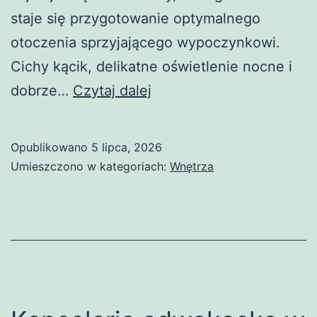
staje się przygotowanie optymalnego
otoczenia sprzyjającego wypoczynkowi.
Cichy kącik, delikatne oświetlenie nocne i
Znaczenie
dobrze…
Czytaj dalej
komfortowego
snu
Opublikowano
5 lipca, 2026
dziecka
Umieszczono w kategoriach:
Wnętrza
–
jak
wybrać
właściwe
akcesoria?