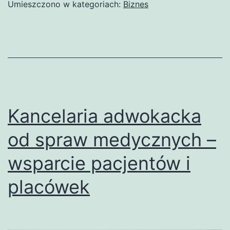
Częstochowie
Umieszczono w kategoriach:
Biznes
–
profesjonalne
wsparcie
prawne
Kancelaria adwokacka
od spraw medycznych –
wsparcie pacjentów i
placówek