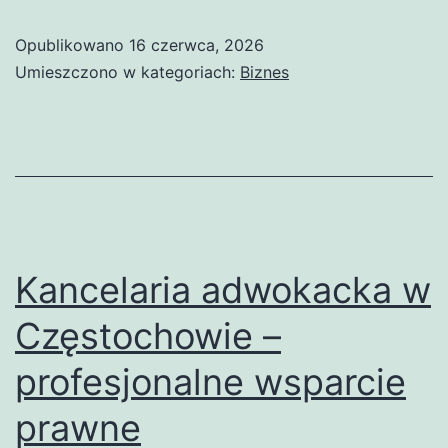
Częstocho
Opublikowano
16 czerwca, 2026
–
Umieszczono w kategoriach:
Biznes
wsparcie
prawne
na
najwyższy
poziomie
Kancelaria adwokacka w
Częstochowie –
profesjonalne wsparcie
prawne