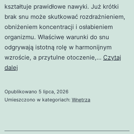
kształtuje prawidłowe nawyki. Już krótki
brak snu może skutkować rozdrażnieniem,
obniżeniem koncentracji i osłabieniem
organizmu. Właściwe warunki do snu
odgrywają istotną rolę w harmonijnym
wzroście, a przytulne otoczenie,…
Czytaj
Sekrety
dalej
dobrego
snu
Opublikowano
5 lipca, 2026
niemowląt
Umieszczono w kategoriach:
Wnętrza
–
sprawdzone
sposoby