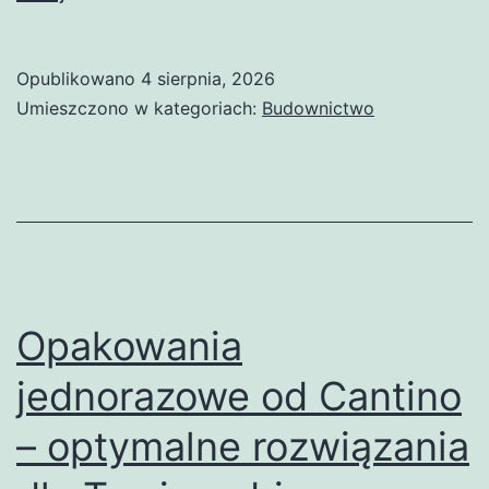
Wyciszanie
Hałasu
Opublikowano
4 sierpnia, 2026
Przemysłowego
Umieszczono w kategoriach:
Budownictwo
–
Postaw
na
Komfort
i
Bezpieczeństwo
Opakowania
jednorazowe od Cantino
– optymalne rozwiązania