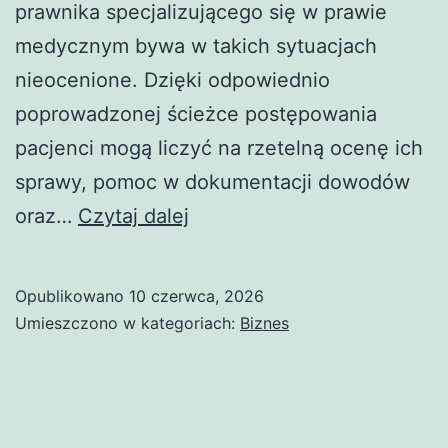
prawnika specjalizującego się w prawie
medycznym bywa w takich sytuacjach
nieocenione. Dzięki odpowiednio
poprowadzonej ścieżce postępowania
pacjenci mogą liczyć na rzetelną ocenę ich
sprawy, pomoc w dokumentacji dowodów
Kancelaria
oraz…
Czytaj dalej
adwokacka
w
Opublikowano
10 czerwca, 2026
sprawach
Umieszczono w kategoriach:
Biznes
medycznych
–
skuteczna