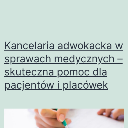
–
wsparcie
pacjentów
i
placówek
Kancelaria adwokacka w
sprawach medycznych –
skuteczna pomoc dla
pacjentów i placówek