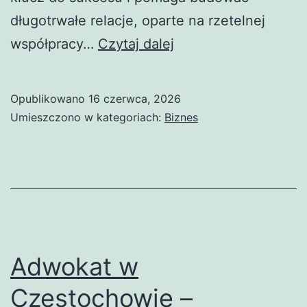
długotrwałe relacje, oparte na rzetelnej
Kancelaria
współpracy…
Czytaj dalej
adwokacka
w
Opublikowano
16 czerwca, 2026
Częstochowie
Umieszczono w kategoriach:
Biznes
–
wsparcie
i
profesjonalizm
Adwokat w
Częstochowie –