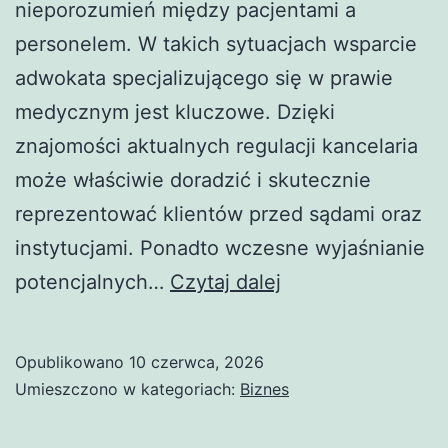
nieporozumień między pacjentami a
personelem. W takich sytuacjach wsparcie
adwokata specjalizującego się w prawie
medycznym jest kluczowe. Dzięki
znajomości aktualnych regulacji kancelaria
może właściwie doradzić i skutecznie
reprezentować klientów przed sądami oraz
instytucjami. Ponadto wczesne wyjaśnianie
Kancelaria
potencjalnych…
Czytaj dalej
adwokacka
od
Opublikowano
10 czerwca, 2026
spraw
Umieszczono w kategoriach:
Biznes
medycznych