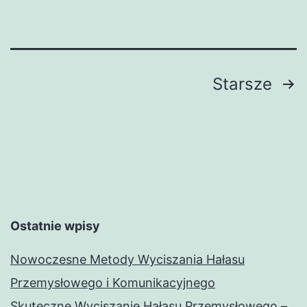
pomoc
dla
pacjentów
i
Stronicowanie
Starsze
placówek
wpisów
Ostatnie wpisy
Nowoczesne Metody Wyciszania Hałasu
Przemysłowego i Komunikacyjnego
Skuteczne Wyciszanie Hałasu Przemysłowego –