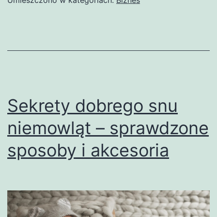
Umieszczono w kategoriach:
Biznes
–
opty
rozw
dla
Twoj
bizn
Sekrety dobrego snu
niemowląt – sprawdzone
sposoby i akcesoria