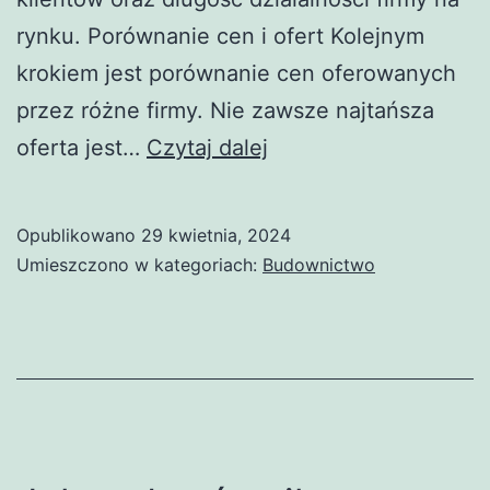
rynku. Porównanie cen i ofert Kolejnym
krokiem jest porównanie cen oferowanych
przez różne firmy. Nie zawsze najtańsza
Wybór
oferta jest…
Czytaj dalej
dostawcy
usług
Opublikowano
29 kwietnia, 2024
wywozu
Umieszczono w kategoriach:
Budownictwo
odpadów
budowlanych
w
Świebodzinie