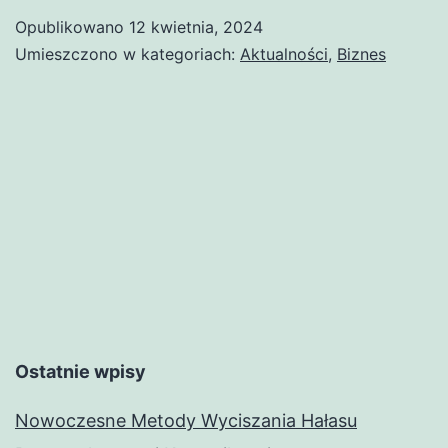
naj
Opublikowano
12 kwietnia, 2024
pro
Umieszczono w kategoriach:
Aktualności
,
Biznes
wo
PA/
dla
Two
fir
Ostatnie wpisy
Nowoczesne Metody Wyciszania Hałasu