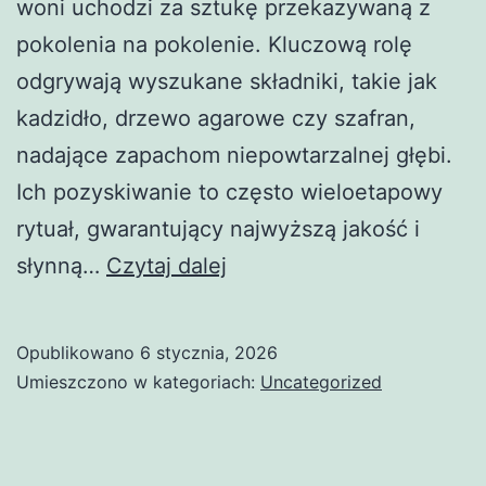
woni uchodzi za sztukę przekazywaną z
pokolenia na pokolenie. Kluczową rolę
odgrywają wyszukane składniki, takie jak
kadzidło, drzewo agarowe czy szafran,
nadające zapachom niepowtarzalnej głębi.
Ich pozyskiwanie to często wieloetapowy
rytuał, gwarantujący najwyższą jakość i
Perfumy
słynną…
Czytaj dalej
arabskie
–
Opublikowano
6 stycznia, 2026
luksus
Umieszczono w kategoriach:
Uncategorized
i
egzotyka