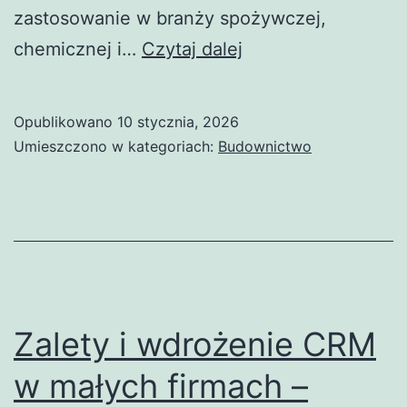
zastosowanie w branży spożywczej,
Blacha
chemicznej i…
Czytaj dalej
z
kwasówki
Opublikowano
10 stycznia, 2026
–
Umieszczono w kategoriach:
Budownictwo
klucz
do
trwałych
i
odpornych
konstrukcji
Zalety i wdrożenie CRM
w małych firmach –