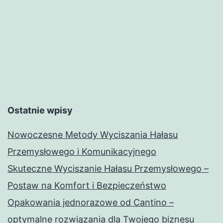
w
flakonie
Ostatnie wpisy
Nowoczesne Metody Wyciszania Hałasu
Przemysłowego i Komunikacyjnego
Skuteczne Wyciszanie Hałasu Przemysłowego –
Postaw na Komfort i Bezpieczeństwo
Opakowania jednorazowe od Cantino –
optymalne rozwiązania dla Twojego biznesu