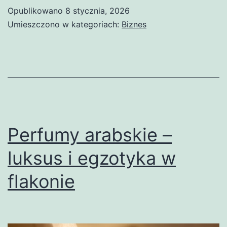
wdrożeni
Opublikowano
8 stycznia, 2026
CRM
Umieszczono w kategoriach:
Biznes
w
małych
firmach
–
poradnik
eksperta
Perfumy arabskie –
luksus i egzotyka w
flakonie