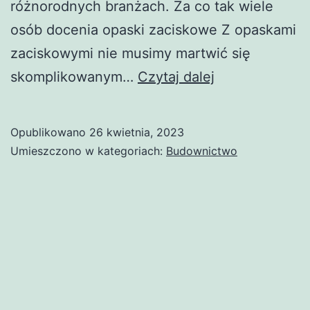
różnorodnych branżach. Za co tak wiele
osób docenia opaski zaciskowe Z opaskami
zaciskowymi nie musimy martwić się
Opaska
skomplikowanym…
Czytaj dalej
zaciskowa
–
Opublikowano
26 kwietnia, 2023
gdzie
Umieszczono w kategoriach:
Budownictwo
się
może
przydać,
najczęstsze
zastosowania.