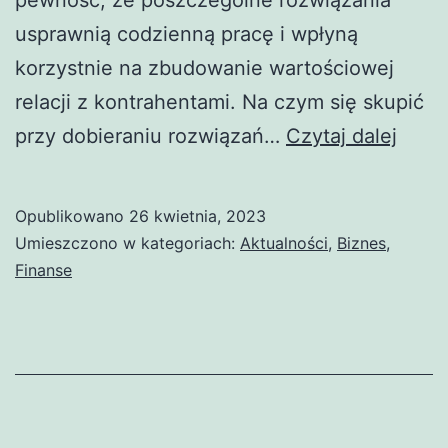
usprawnią codzienną pracę i wpłyną
korzystnie na zbudowanie wartościowej
relacji z kontrahentami. Na czym się skupić
Rozw
przy dobieraniu rozwiązań…
Czytaj dalej
fakto
dost
Opublikowano
26 kwietnia, 2023
do
Umieszczono w kategoriach:
Aktualności
,
Biznes
,
prow
Finanse
bizn
–
na
co
zwró