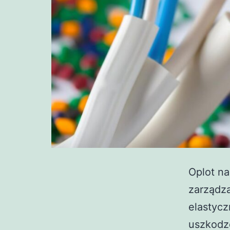
Oplot n
zarządza
elastycz
uszkodz