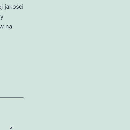
j jakości
zy
ów na