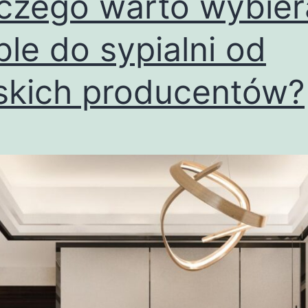
czego warto wybier
le do sypialni od
skich producentów?