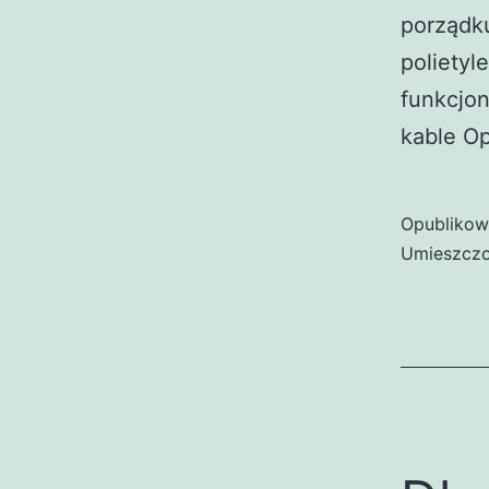
porządku
polietyl
funkcjo
kable O
Opubliko
Umieszczo