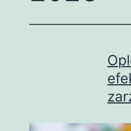
Opl
efe
zar