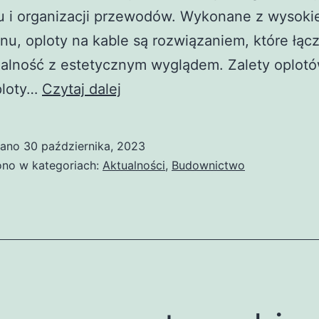
 i organizacji przewodów. Wykonane z wysokie
enu, oploty na kable są rozwiązaniem, które łąc
nalność z estetycznym wyglądem. Zalety oplot
Oplot
ploty…
Czytaj dalej
na
kabel
wano
30 października, 2023
–
no w kategoriach:
Aktualności
,
Budownictwo
efektywna
ochrona
i
zarządzanie
kablami