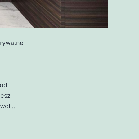
prywatne
,
 od
jesz
zwoli…