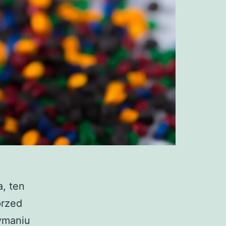
a, ten
przed
ymaniu