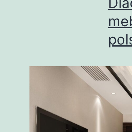
Dla
meb
pol