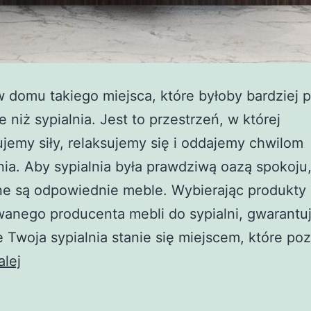
 domu takiego miejsca, które byłoby bardziej 
e niż sypialnia. Jest to przestrzeń, w której
jemy siły, relaksujemy się i oddajemy chwilom
ia. Aby sypialnia była prawdziwą oazą spokoju
ne są odpowiednie meble. Wybierając produkty
anego producenta mebli do sypialni, gwarantu
e Twoja sypialnia stanie się miejscem, które po
Dlaczego
alej
warto
wybierać