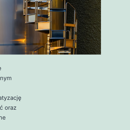
e
znym
atyzację
ć oraz
ne