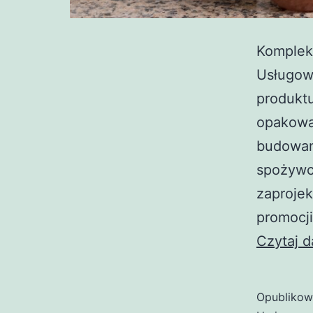
Komplek
Usługow
produktu
opakowan
budowan
spożywc
zaproje
promocji
Czytaj d
Opubliko