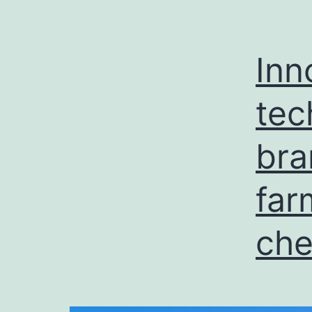
Inn
tec
bra
far
che