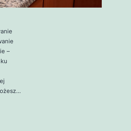
wanie
wanie
ie –
nku
ej
 możesz…