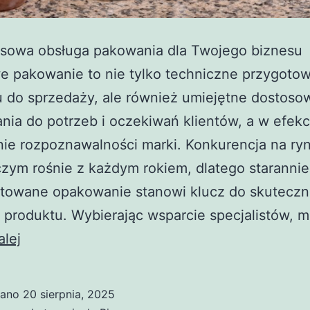
sowa obsługa pakowania dla Twojego biznesu
e pakowanie to nie tylko techniczne przygoto
 do sprzedaży, ale również umiejętne dostoso
ia do potrzeb i oczekiwań klientów, a w efekc
ie rozpoznawalności marki. Konkurencja na ry
zym rośnie z każdym rokiem, dlatego starannie
ktowane opakowanie stanowi klucz do skuteczn
 produktu. Wybierając wsparcie specjalistów,
Usługowe
alej
pakowanie
–
wano
20 sierpnia, 2025
kompleksowe