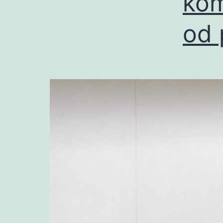
kom
od 