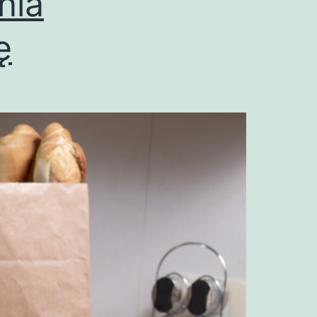
nia
ę