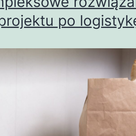
pleksowe rozwiąza
projektu po logistyk