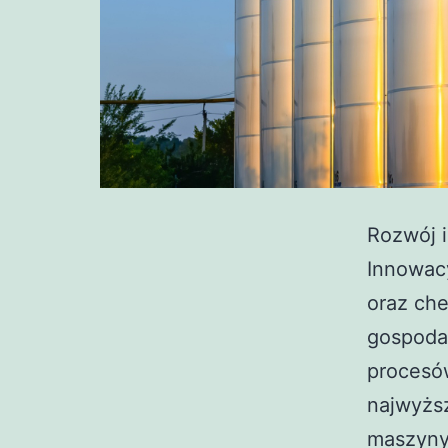
Rozwój 
Innowac
oraz che
gospodar
procesó
najwyżs
maszyny