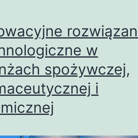
owacyjne rozwiązan
hnologiczne w
nżach spożywczej,
maceutycznej i
micznej