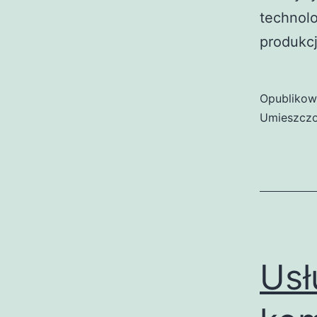
technolo
produkcj
Opubliko
Umieszczo
Usł