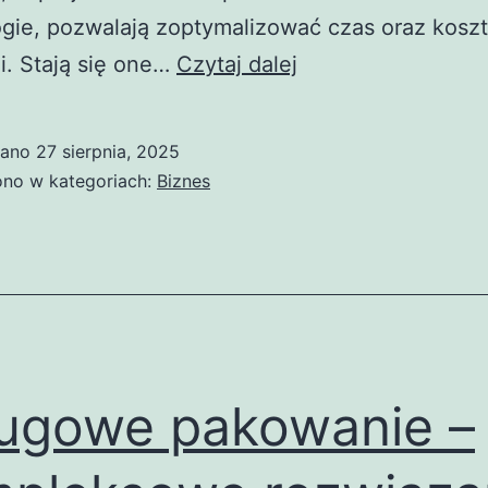
gie, pozwalają zoptymalizować czas oraz kosz
Innowacyjne
i. Stają się one…
Czytaj dalej
rozwiązania
technologiczne
wano
27 sierpnia, 2025
w
no w kategoriach:
Biznes
branżach
spożywczej,
farmaceutycznej
i
chemicznej
ugowe pakowanie –