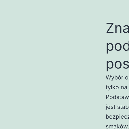
Zna
pod
pos
Wybór o
tylko na
Podstaw
jest sta
bezpiec
smaków.