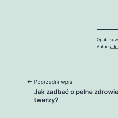
Opubliko
Autor:
adm
Nawigacja
Poprzedni wpis
Jak zadbać o pełne zdrowie
wpisu
twarzy?