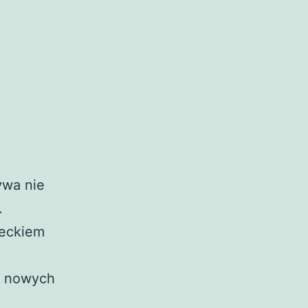
ywa nie
.
ieckiem
e nowych