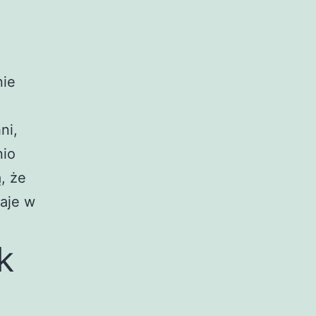
nie
ni,
nio
, że
aje w
k