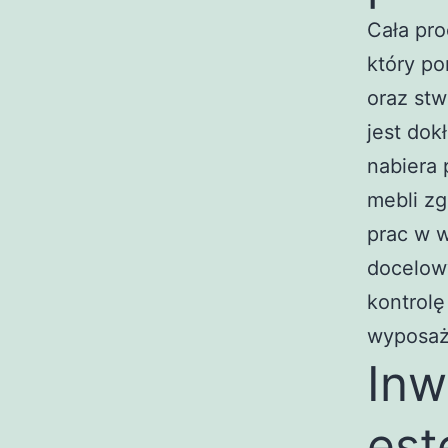
Cała pro
który po
oraz st
jest dok
nabiera 
mebli z
prac w w
docelow
kontrolę
wyposaż
Inw
est