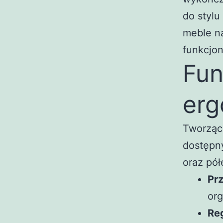
do stylu
meble na
funkcjon
Fun
erg
Tworząc
dostępn
oraz pół
Prz
org
Re