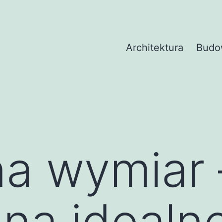
Architektura
Budo
a wymiar 
na idealn