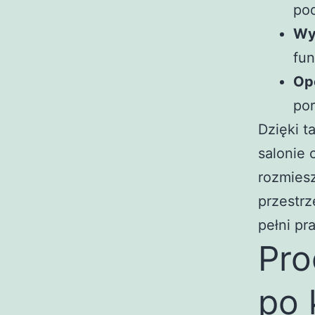
pod
Wy
fun
Op
po
Dzięki t
salonie 
rozmiesz
przestr
pełni pr
Pro
po 