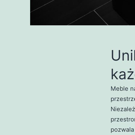
Uni
każ
Meble n
przestrz
Niezależ
przestr
pozwala