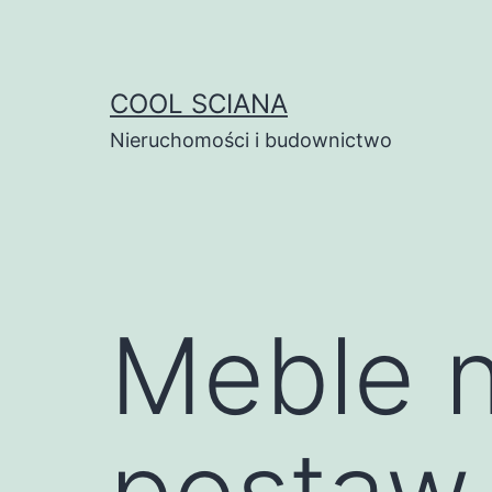
Przejdź
do
treści
COOL SCIANA
Nieruchomości i budownictwo
Meble n
postaw 