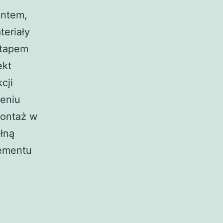
antem,
teriały
etapem
ekt
cji
eniu
montaż w
łną
lementu