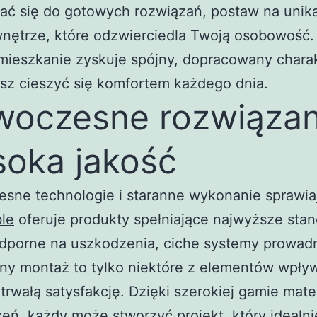
ać się do gotowych rozwiązań, postaw na unika
wnętrze, które odzwierciedla Twoją osobowość
mieszkanie zyskuje spójny, dopracowany charak
sz cieszyć się komfortem każdego dnia.
oczesne rozwiązani
oka jakość
sne technologie i staranne wykonanie sprawia
le
oferuje produkty spełniające najwyższe stan
odporne na uszkodzenia, ciche systemy prowadn
ny montaż to tylko niektóre z elementów wpły
trwałą satysfakcję. Dzięki szerokiej gamie mater
ń, każdy może stworzyć projekt, który idealni