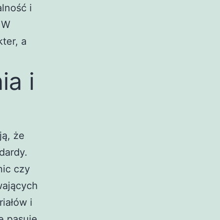
lność i
. W
ter, a
a i
ją, że
dardy.
ic czy
wających
iałów i
e pasuje