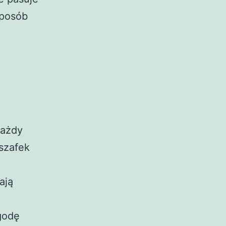
sposób
każdy
szafek
:
ają
godę