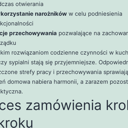
czas otwierania
korzystanie narożników
w celu podniesienia
kcjonalności
cje przechowywania
pozwalające na zachowa
rządku
akim rozwiązaniom codzienne czynności w kuch
czy sypialni stają się przyjemniejsze. Odpowied
czone strefy pracy i przechowywania sprawiają
zeń domowa nabiera harmonii, a zarazem pozost
aktyczna.
ces zamówienia kro
kroku