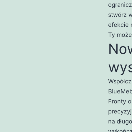
ogranicz
stwórz 
efekcie 
Ty może
Now
wys
Współcze
BlueMeb
Fronty 
precyzyj
na długo
wykończe