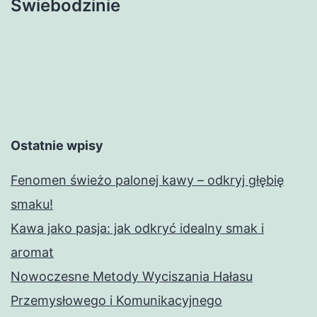
Świebodzinie
Ostatnie wpisy
Fenomen świeżo palonej kawy – odkryj głębię
smaku!
Kawa jako pasja: jak odkryć idealny smak i
aromat
Nowoczesne Metody Wyciszania Hałasu
Przemysłowego i Komunikacyjnego