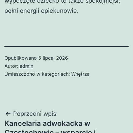
wypoczęte dziecko to także spokojniejsi,
pełni energii opiekunowie.
Opublikowano
5 lipca, 2026
Autor:
admin
Umieszczono w kategoriach:
Wnętrza
Nawigacja
Poprzedni wpis
Kancelaria adwokacka w
wpisu
Częstochowie – wsparcie i