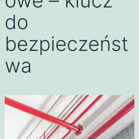
owe – klucz
do
bezpieczeńst
wa