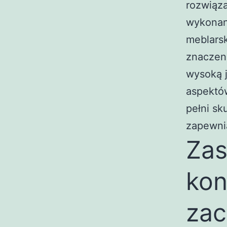
rozwiąza
wykonani
meblarsk
znaczeni
wysoką j
aspektów
pełni sk
zapewnia
Zas
kon
zac