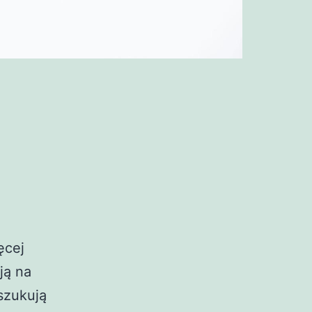
ęcej
ją na
szukują