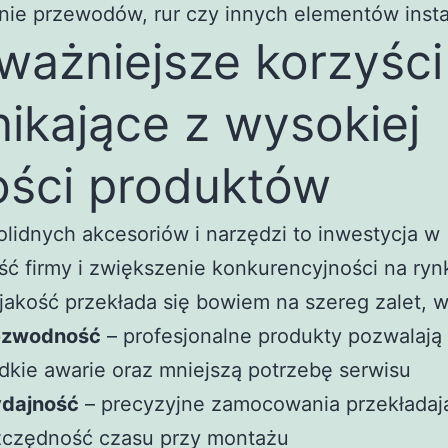
e przewodów, rur czy innych elementów instal
ważniejsze korzyści
ikające z wysokiej
ości produktów
lidnych akcesoriów i narzędzi to inwestycja w
ść firmy i zwiększenie konkurencyjności na ryn
akość przekłada się bowiem na szereg zalet, w
ezwodność
– profesjonalne produkty pozwalają
dkie awarie oraz mniejszą potrzebę serwisu
dajność
– precyzyjne zamocowania przekładają
zczędność czasu przy montażu