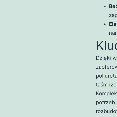
Be
zap
El
nar
Klu
Dzięki 
zaofero
poliuret
taśm iz
Komplek
potrzeb 
rozbudow