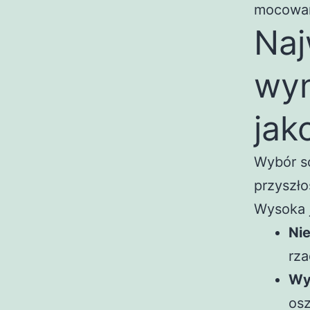
mocowani
Naj
wyn
jak
Wybór so
przyszło
Wysoka j
Ni
rza
Wy
os