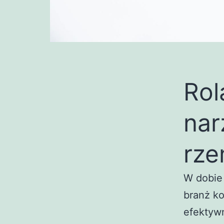
Rol
nar
rze
W dobie
branż ko
efektyw