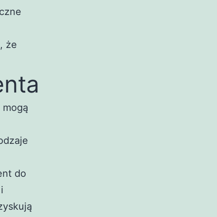
yczne
, że
enta
y mogą
odzaje
ent do
i
zyskują