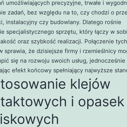
ń umożliwiających precyzyjne, trwałe i wygod
e zadań, bez względu na to, czy chodzi o prz
i, instalacyjny czy budowlany. Dlatego rośnie
e specjalistycznego sprzętu, który łączy w sob
akość oraz szybkość realizacji. Połączenie tyc
 sprawia, że dzisiejsze firmy i rzemieślnicy m
upić się na rozwoju swoich usług, jednocześnie
jąc efekt końcowy spełniający najwyższe stan
tosowanie klejów
taktowych i opasek
iskowych