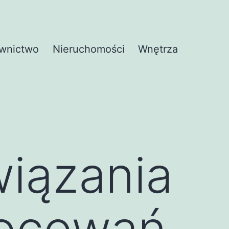
wnictwo
Nieruchomości
Wnętrza
iązania
mocowań