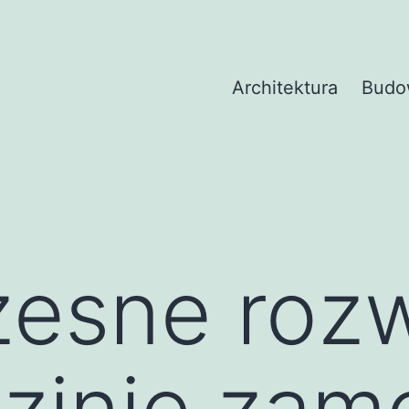
Architektura
Budo
esne rozw
dzinie za