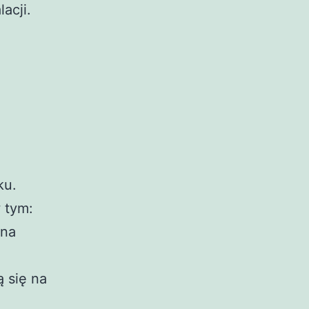
acji.
ku.
 tym:
 na
 się na