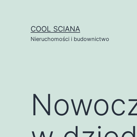
Przejdź
do
treści
COOL SCIANA
Nieruchomości i budownictwo
Nowocz
w dzie