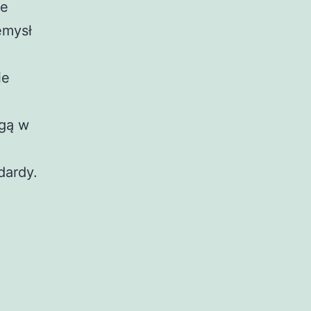
ne
emysł
ie
h
ogą w
dardy.