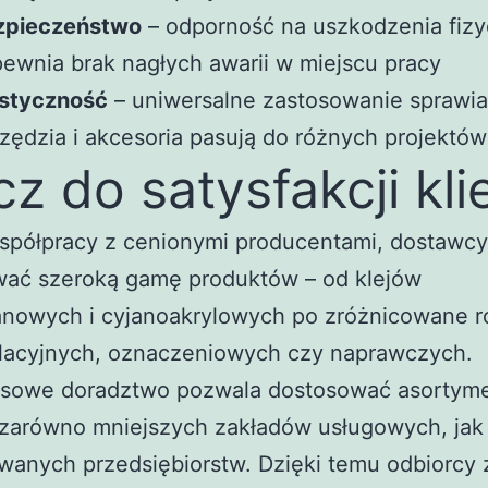
zpieczeństwo
– odporność na uszkodzenia fiz
ewnia brak nagłych awarii w miejscu pracy
astyczność
– uniwersalne zastosowanie sprawia
zędzia i akcesoria pasują do różnych projektów
cz do satysfakcji kli
współpracy z cenionymi producentami, dostawc
wać szeroką gamę produktów – od klejów
anowych i cyjanoakrylowych po zróżnicowane r
olacyjnych, oznaczeniowych czy naprawczych.
sowe doradztwo pozwala dostosować asortym
zarówno mniejszych zakładów usługowych, jak 
anych przedsiębiorstw. Dzięki temu odbiorcy 