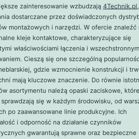
iększe zainteresowanie wzbudzają
4Technik.pl
ania dostarczane przez doświadczonych dystry
łów montażowych i narzędzi. W ofercie znaleźć
nalne kleje kontaktowe, charakteryzujące się
tymi właściwościami łączenia i wszechstronny
waniem. Cieszą się one szczególną popularnoś
eblarskiej, gdzie wzmocnienie konstrukcji i trw
hni mają kluczowe znaczenie. Do równie istot
ów asortymentu należą opaski zaciskowe, któr
e sprawdzają się w każdym środowisku, od wars
ich po zaawansowane linie produkcyjne. Ich
łość i odporność na działanie czynników
rycznych gwarantują sprawne oraz bezpieczne