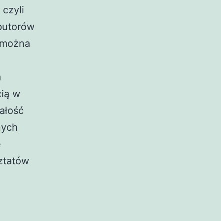
, czyli
butorów
 można
m
cią w
ałość
nych
e
ztatów