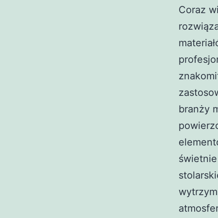
Coraz w
rozwiąz
materia
profesjo
znakomi
zastoso
branży m
powierzc
element
świetni
stolarsk
wytrzyma
atmosfe