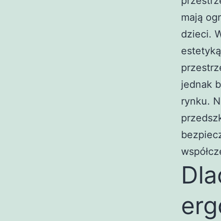
przestrz
mają og
dzieci. 
estetyką
przestr
jednak b
rynku. N
przedszk
bezpiecz
współcz
Dla
erg