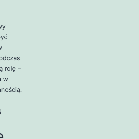
wy
być
w
podczas
 rolę –
a w
nnością.
ą
e