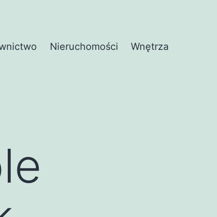
wnictwo
Nieruchomości
Wnętrza
le
k