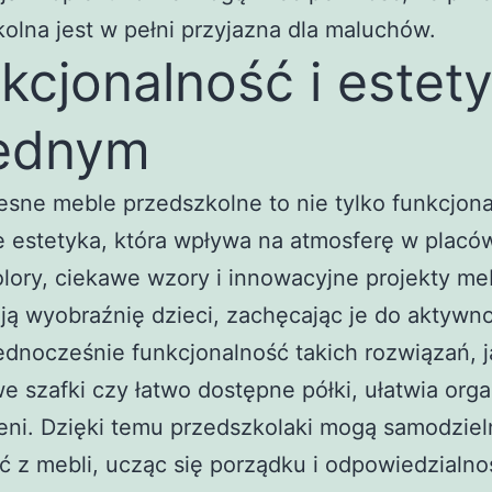
olna jest w pełni przyjazna dla maluchów.
kcjonalność i estet
jednym
ne meble przedszkolne to nie tylko funkcjona
e estetyka, która wpływa na atmosferę w placó
lory, ciekawe wzory i innowacyjne projekty meb
ą wyobraźnię dzieci, zachęcając je do aktywno
ednocześnie funkcjonalność takich rozwiązań, j
 szafki czy łatwo dostępne półki, ułatwia orga
eni. Dzięki temu przedszkolaki mogą samodziel
ć z mebli, ucząc się porządku i odpowiedzialno