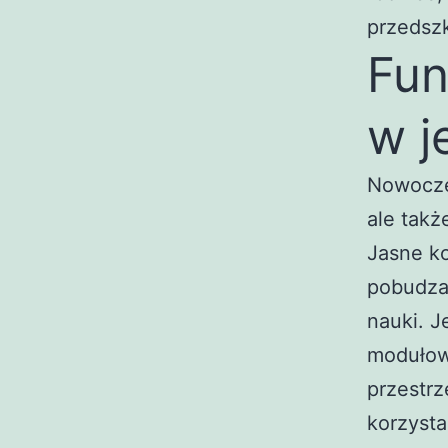
przedszk
Fun
w 
Nowoczes
ale takż
Jasne ko
pobudzaj
nauki. J
modułowe
przestrz
korzysta