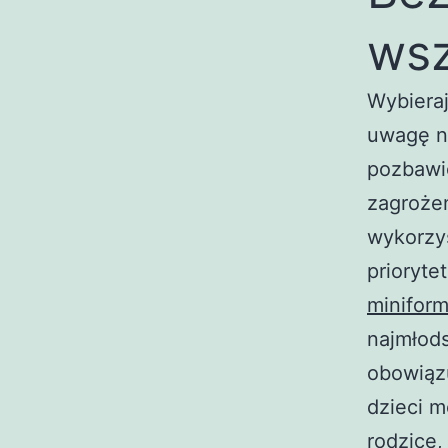
wsz
Wybieraj
uwagę n
pozbawi
zagrożen
wykorzy
prioryt
miniform
najmłod
obowiązu
dzieci m
rodzice,