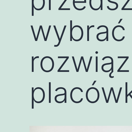
wybrać 
rozwiąz
placówk