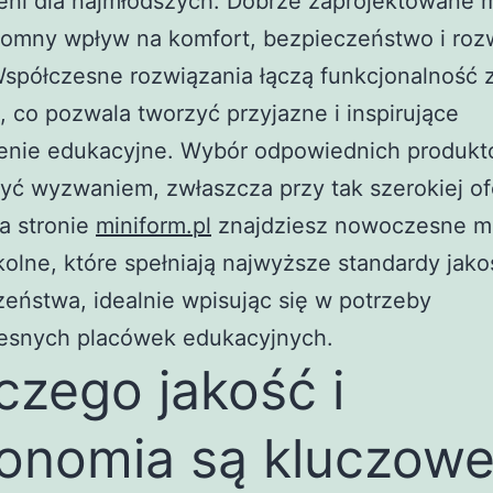
eni dla najmłodszych. Dobrze zaprojektowane 
romny wpływ na komfort, bezpieczeństwo i roz
Współczesne rozwiązania łączą funkcjonalność 
, co pozwala tworzyć przyjazne i inspirujące
zenie edukacyjne. Wybór odpowiednich produk
yć wyzwaniem, zwłaszcza przy tak szerokiej of
a stronie
miniform.pl
znajdziesz nowoczesne m
olne, które spełniają najwyższe standardy jakoś
eństwa, idealnie wpisując się w potrzeby
esnych placówek edukacyjnych.
czego jakość i
onomia są kluczow