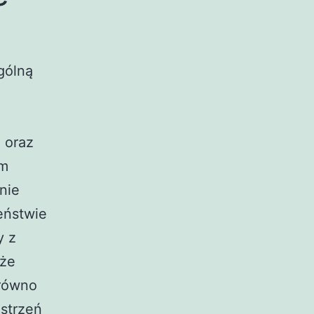
gólną
 oraz
ym
nie
eństwie
y z
 że
arówno
estrzeń