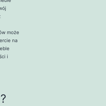
meble
wój
z
tów może
ercie na
eble
ci i
e?