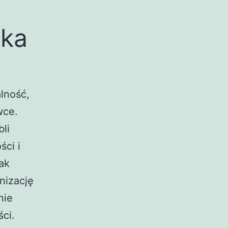
yka
lność,
wce.
li
ści i
ak
nizację
nie
ści.