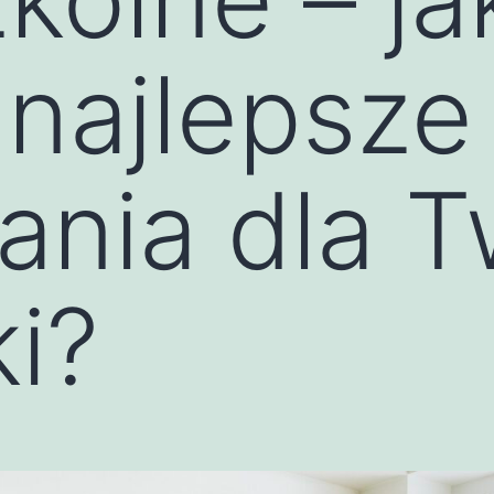
najlepsze
ania dla T
i?