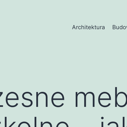
Architektura
Budo
esne meb
kolne – ja