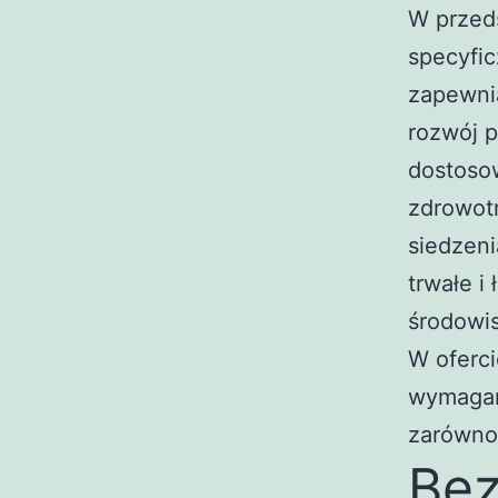
W przed
specyfi
zapewnia
rozwój p
dostoso
zdrowot
siedzeni
trwałe i
środowis
W oferci
wymagani
zarówno 
Bez