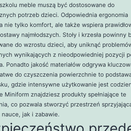
szkolu meble muszą być dostosowane do
cznych potrzeb dzieci. Odpowiednia ergonomia
 nie tylko komfort, ale także wspiera prawidło
ostawy najmłodszych. Stoły i krzesła powinny 
wane do wzrostu dzieci, aby uniknąć problemó
nych wynikających z nieodpowiedniej pozycji 
a. Ponadto jakość materiałów odgrywa kluczową
 łatwe do czyszczenia powierzchnie to podstaw
ku, gdzie intensywne użytkowanie jest codzie
e Miniform znajdziesz produkty spełniające te
a, co pozwala stworzyć przestrzeń sprzyjając
nauce, jak i zabawie.
pieczeństwo przed