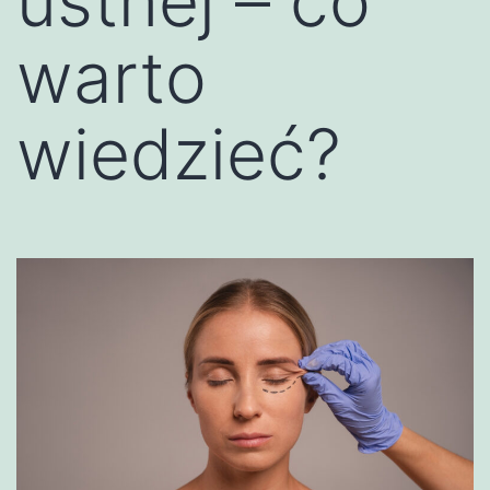
ustnej – co
warto
wiedzieć?