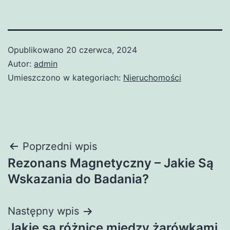
Opublikowano
20 czerwca, 2024
Autor:
admin
Umieszczono w kategoriach:
Nieruchomości
Nawigacja
Poprzedni wpis
Rezonans Magnetyczny – Jakie Są
wpisu
Wskazania do Badania?
Następny wpis
Jakie są różnice między żarówkami